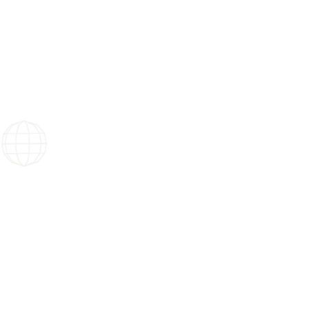
Vos événements ne connaissent
pas de frontières.
Nous non plus.
En France et à travers le monde,
nous rendons vos projets possibles.