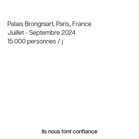
lieux GL events : le Palais Brongniart.
Palais Brongniart, Paris, France
Juillet - Septembre 2024
15 000 personnes / j
Agence
Expertises
Réalisations
Contact