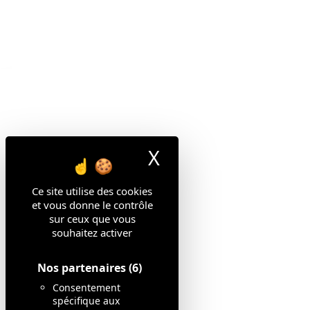
Agence Paris
X
Masquer le ban
24 rue Saint-Victor
Ce site utilise des cookies
75005 Paris
et vous donne le contrôle
sur ceux que vous
Contactez-nous
souhaitez activer
Nos partenaires
(6)
Consentement
spécifique aux
Mentions légales