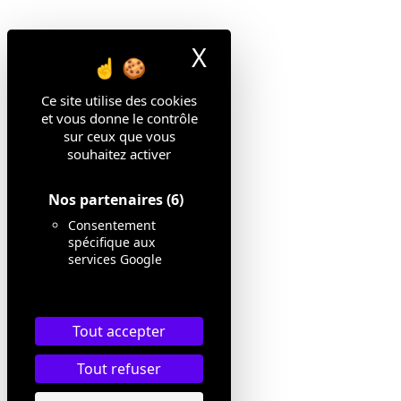
Agence Paris
X
Masquer le ban
24 rue Saint-Victor
Ce site utilise des cookies
75005 Paris
et vous donne le contrôle
sur ceux que vous
Contactez-nous
souhaitez activer
Nos partenaires
(6)
Consentement
spécifique aux
Mentions légales
services Google
Éthique et conformité
Politique cookies
Politique de confidentialité
Tout accepter
CGU
Tout refuser
2026 Live by GL Events