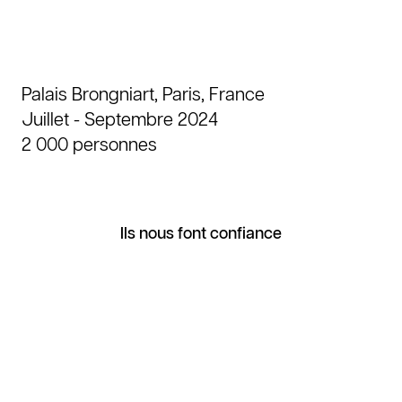
avec une volonté d’allier science,
technologie et art.
Palais Brongniart, Paris, France
Agence
Juillet - Septembre 2024
2 000 personnes
Expertises
Réalisations
Contact