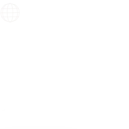
Vos événements ne connaissent
pas de frontières.
Nous non plus.
En France et à travers le monde,
nous rendons vos projets possibles.